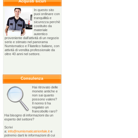
Acquisti sicuri
In questo sito
puoi ordinare con
tranquillità e
sicurezza perchè
costituito da
materiale
autentico
proveniente dall'attività di un negozio
serio e stimato nel panorama
Numismatico e Filatelico Italiano, con
attività di vendita professionale da
oltre 40 anni nel settore.
Consulenza
Hai ritrovato delle
monete antiche e
non sai quanto
possono valere?
Il nonno ti ha
regalato un
francobollo raro?
Hai bisogno di informazioni da un
esperto del settore?
Scrivi
a:
info@numismaticatrionfale.it
e
potremo darti le informazioni di cui