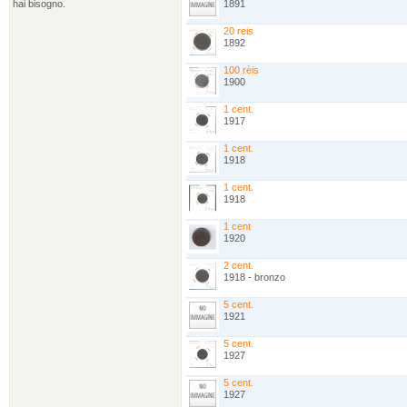
hai bisogno.
1891
20 reis
1892
100 rèis
1900
1 cent.
1917
1 cent.
1918
1 cent.
1918
1 cent
1920
2 cent.
1918 - bronzo
5 cent.
1921
5 cent.
1927
5 cent.
1927