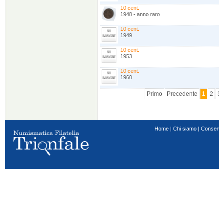
10 cent.
1948 - anno raro
10 cent.
1949
10 cent.
1953
10 cent.
1960
Primo
Precedente
1
2
Home
|
Chi siamo
|
Conser