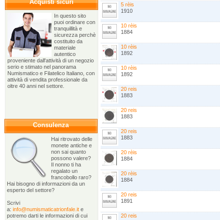
Acquisti sicuri
5 rèis
1910
In questo sito
puoi ordinare con
10 rèis
tranquillità e
1884
sicurezza perchè
costituito da
10 rèis
materiale
1892
autentico
proveniente dall'attività di un negozio
serio e stimato nel panorama
10 rèis
Numismatico e Filatelico Italiano, con
1892
attività di vendita professionale da
oltre 40 anni nel settore.
20 reis
1883
20 reis
1883
Consulenza
20 reis
1883
Hai ritrovato delle
monete antiche e
non sai quanto
20 rèis
possono valere?
1884
Il nonno ti ha
regalato un
20 rèis
francobollo raro?
1884
Hai bisogno di informazioni da un
esperto del settore?
20 reis
1891
Scrivi
a:
info@numismaticatrionfale.it
e
potremo darti le informazioni di cui
20 reis