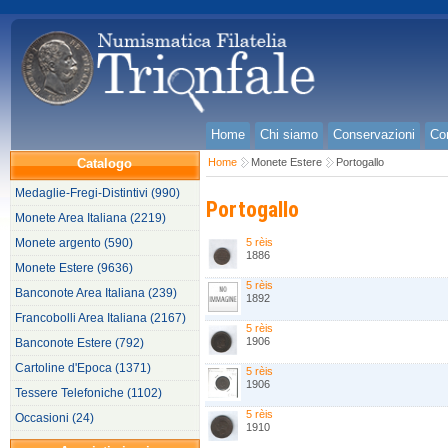
Home
Chi siamo
Conservazioni
Con
Catalogo
Home
Monete Estere
Portogallo
Medaglie-Fregi-Distintivi (990)
Portogallo
Monete Area Italiana (2219)
Monete argento (590)
5 rèis
1886
Monete Estere (9636)
5 rèis
Banconote Area Italiana (239)
1892
Francobolli Area Italiana (2167)
5 rèis
1906
Banconote Estere (792)
Cartoline d'Epoca (1371)
5 rèis
1906
Tessere Telefoniche (1102)
5 rèis
Occasioni (24)
1910