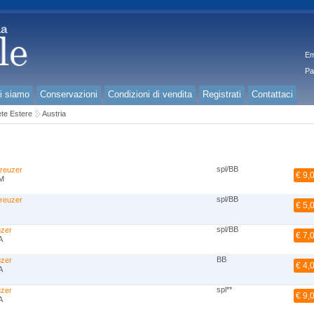
Em
Pa
i siamo
Conservazioni
Condizioni di vendita
Registrati
Contattaci
te Estere
Austria
spl/BB
kreuzer
€ 9,
M
spl/BB
kreuzer
€ 5,
spl/BB
uzer
€ 7,
A
BB
uzer
€ 4,
A
spl**
uzer
€ 9,
A