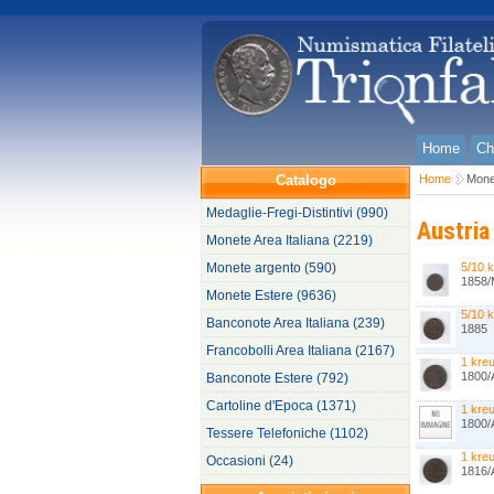
Home
Ch
Catalogo
Home
Mone
Medaglie-Fregi-Distintivi (990)
Austria
Monete Area Italiana (2219)
Monete argento (590)
5/10 
1858/
Monete Estere (9636)
5/10 
Banconote Area Italiana (239)
1885
Francobolli Area Italiana (2167)
1 kre
1800/
Banconote Estere (792)
Cartoline d'Epoca (1371)
1 kre
1800/
Tessere Telefoniche (1102)
1 kre
Occasioni (24)
1816/