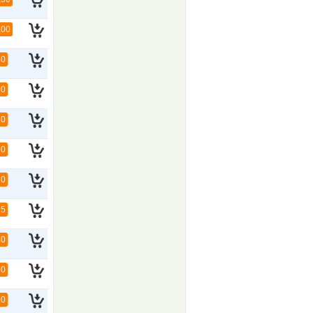
,00
50
00
50
00
50
25
50
00
00