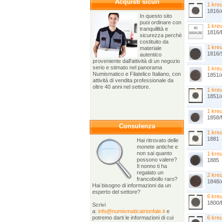
Acquisti sicuri
1 kre
1816/
In questo sito
puoi ordinare con
1 kre
tranquillità e
1816/
sicurezza perchè
costituito da
1 kre
materiale
1816/S
autentico
proveniente dall'attività di un negozio
serio e stimato nel panorama
1 kre
Numismatico e Filatelico Italiano, con
1851/
attività di vendita professionale da
oltre 40 anni nel settore.
1 kre
1851/
1 kre
1858/
Consulenza
1 kre
1881
Hai ritrovato delle
monete antiche e
non sai quanto
1 kre
possono valere?
1885
Il nonno ti ha
regalato un
2 kre
francobollo raro?
1848/
Hai bisogno di informazioni da un
esperto del settore?
6 kre
1800/
Scrivi
a:
info@numismaticatrionfale.it
e
potremo darti le informazioni di cui
6 kre