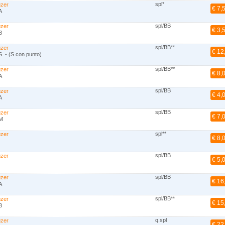
spl*
uzer
€ 7,
A
spl/BB
uzer
€ 3,
B
spl/BB**
uzer
€ 12
. - (S con punto)
spl/BB**
uzer
€ 8,
A
spl/BB
uzer
€ 4,
A
spl/BB
uzer
€ 7,
M
spl**
uzer
€ 8,
spl/BB
uzer
€ 5,
spl/BB
uzer
€ 16
A
spl/BB**
uzer
€ 15
B
q.spl
uzer
€ 22