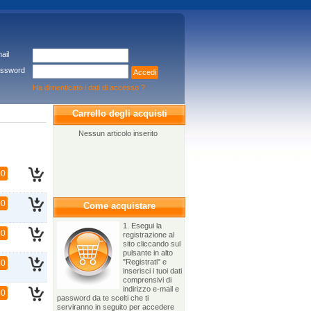
ail
ssword
Accedi
Ha dimenticato i dati di accesso ?
Carrello degli acquisti
Nessun articolo inserito
00
00
Come acquistare
1. Esegui la
00
registrazione al
sito cliccando sul
pulsante in alto
"Registrati" e
00
inserisci i tuoi dati
comprensivi di
indirizzo e-mail e
00
password da te scelti che ti
serviranno in seguito per accedere