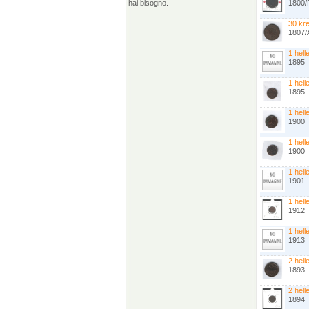
hai bisogno.
1800/F
30 kr
1807/
1 hell
1895
1 hell
1895
1 hell
1900
1 hell
1900
1 hell
1901
1 hell
1912
1 hell
1913
2 hell
1893
2 hell
1894