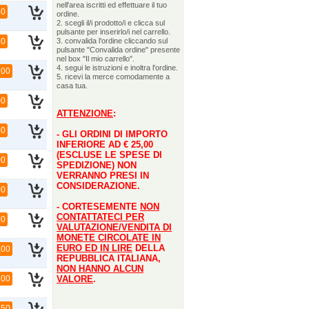
nell'area iscritti ed effettuare il tuo
50
ordine.
2. scegli il/i prodotto/i e clicca sul
pulsante per inserirlo/i nel carrello.
50
3. convalida l'ordine cliccando sul
pulsante "Convalida ordine" presente
nel box "Il mio carrello".
4. segui le istruzioni e inoltra l'ordine.
,00
5. ricevi la merce comodamente a
casa tua.
00
ATTENZIONE
:
00
- GLI ORDINI DI IMPORTO
INFERIORE AD € 25,00
(ESCLUSE LE SPESE DI
00
SPEDIZIONE) NON
VERRANNO PRESI IN
CONSIDERAZIONE.
00
- CORTESEMENTE
NON
CONTATTATECI PER
00
VALUTAZIONE/VENDITA DI
MONETE CIRCOLATE IN
EURO ED IN LIRE
DELLA
,00
REPUBBLICA ITALIANA,
NON HANNO ALCUN
,00
VALORE
.
,50