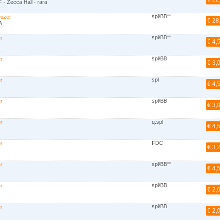
 - Zecca Hall - rara
spl/BB**
euzer
€ 28
A
spl/BB**
er
€ 4,
spl/BB
er
€ 3,
spl
er
€ 4,
spl/BB
er
€ 3,
q.spl
er
€ 4,
FDC
er
€ 3,
spl/BB**
er
€ 4,
spl/BB
er
€ 2,
spl/BB
er
€ 2,