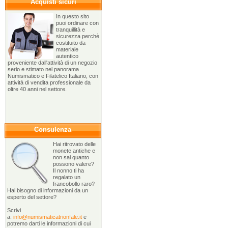
Acquisti sicuri
In questo sito
puoi ordinare con
tranquillità e
sicurezza perchè
costituito da
materiale
autentico
proveniente dall'attività di un negozio
serio e stimato nel panorama
Numismatico e Filatelico Italiano, con
attività di vendita professionale da
oltre 40 anni nel settore.
Consulenza
Hai ritrovato delle
monete antiche e
non sai quanto
possono valere?
Il nonno ti ha
regalato un
francobollo raro?
Hai bisogno di informazioni da un
esperto del settore?
Scrivi
a:
info@numismaticatrionfale.it
e
potremo darti le informazioni di cui