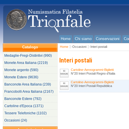
Home
Chi siamo
Conservazioni
Con
Catalogo
Home
Occasioni
Interi postali
Medaglie-Fregi-Distintivi (990)
Interi postali
Monete Area Italiana (2219)
Monete argento (590)
Cartoline-Aereogrammi-Biglietti
N°20 Interi Postali Regno d'Italia
Monete Estere (9636)
Cartoline-Aereogrammi-Biglietti
Banconote Area Italiana (239)
N°20 Interi Postali Repubblica
Francobolli Area Italiana (2167)
Banconote Estere (792)
Cartoline d'Epoca (1371)
Tessere Telefoniche (1102)
Occasioni (24)