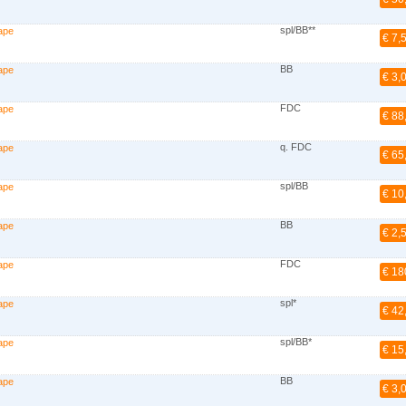
spl/BB**
ape
€ 7,
BB
ape
€ 3,
FDC
ape
€ 88
q. FDC
ape
€ 65
spl/BB
ape
€ 10
BB
ape
€ 2,
FDC
ape
€ 18
spl*
ape
€ 42
spl/BB*
ape
€ 15
BB
ape
€ 3,