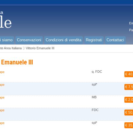
Em
Pa
i siamo
Conservazioni
Condizioni di vendita
Registrati
Contattaci
e Area Italiana
Vittorio Emanuele III
 Emanuele III
q. FDC
ape
€ 40
spl*
ape
€ 7,
MB
ape
€ 2,
FDC
ape
€ 50
spl*
ape
€ 35