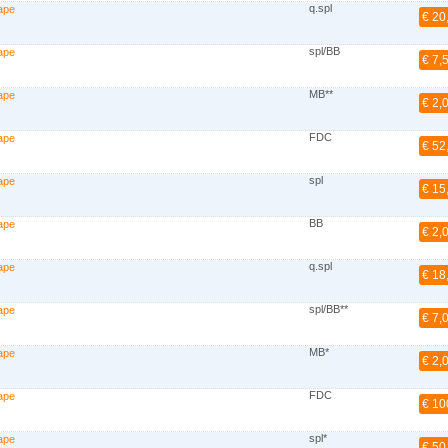
q.spl
ape
€ 20
spl/BB
ape
€ 7,
MB**
ape
€ 2,
FDC
ape
€ 52
spl
ape
€ 15
BB
ape
€ 2,
q.spl
ape
€ 18
spl/BB**
ape
€ 7,
MB*
ape
€ 2,
FDC
ape
€ 10
spl*
ape
€ 50