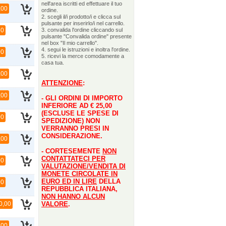
nell'area iscritti ed effettuare il tuo
,00
ordine.
2. scegli il/i prodotto/i e clicca sul
pulsante per inserirlo/i nel carrello.
50
3. convalida l'ordine cliccando sul
pulsante "Convalida ordine" presente
nel box "Il mio carrello".
4. segui le istruzioni e inoltra l'ordine.
00
5. ricevi la merce comodamente a
casa tua.
,00
ATTENZIONE
:
,00
- GLI ORDINI DI IMPORTO
INFERIORE AD € 25,00
(ESCLUSE LE SPESE DI
00
SPEDIZIONE) NON
VERRANNO PRESI IN
CONSIDERAZIONE.
,00
- CORTESEMENTE
NON
CONTATTATECI PER
00
VALUTAZIONE/VENDITA DI
MONETE CIRCOLATE IN
EURO ED IN LIRE
DELLA
00
REPUBBLICA ITALIANA,
NON HANNO ALCUN
0,00
VALORE
.
,00