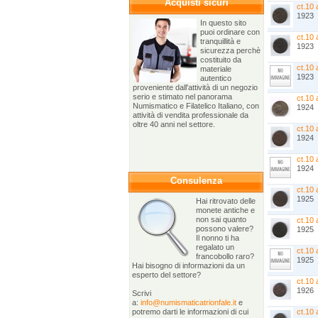
Acquisti sicuri
ct.10 
1923
In questo sito
puoi ordinare con
ct.10 
tranquillità e
1923
sicurezza perchè
costituito da
ct.10 
materiale
1923
autentico
proveniente dall'attività di un negozio
serio e stimato nel panorama
ct.10 
Numismatico e Filatelico Italiano, con
1924
attività di vendita professionale da
oltre 40 anni nel settore.
ct.10 
1924
ct.10 
1924
Consulenza
ct.10 
1925
Hai ritrovato delle
monete antiche e
non sai quanto
ct.10 
possono valere?
1925
Il nonno ti ha
regalato un
ct.10 
francobollo raro?
1925
Hai bisogno di informazioni da un
esperto del settore?
ct.10 
1926
Scrivi
a:
info@numismaticatrionfale.it
e
potremo darti le informazioni di cui
ct.10 