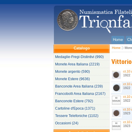
Home
Ch
Catalogo
Home
Monet
Medaglie-Fregi-Distintivi (990)
Vittorio
Monete Area Italiana (2219)
Monete argento (590)
ct.10 
1922
Monete Estere (9636)
ct.10 
Banconote Area Italiana (239)
1922
Francobolli Area Italiana (2167)
ct.10 
1922
Banconote Estere (792)
Cartoline d'Epoca (1371)
ct.10 
1923
Tessere Telefoniche (1102)
ct.10 
Occasioni (24)
1923