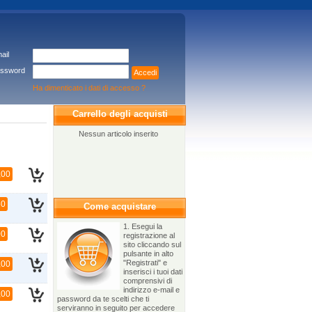
ail
ssword
Accedi
Ha dimenticato i dati di accesso ?
Carrello degli acquisti
Nessun articolo inserito
,00
50
Come acquistare
1. Esegui la
00
registrazione al
sito cliccando sul
pulsante in alto
"Registrati" e
,00
inserisci i tuoi dati
comprensivi di
indirizzo e-mail e
,00
password da te scelti che ti
serviranno in seguito per accedere