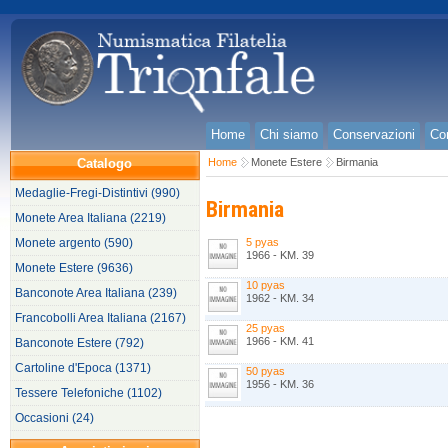
Home
Chi siamo
Conservazioni
Con
Catalogo
Home
Monete Estere
Birmania
Medaglie-Fregi-Distintivi (990)
Birmania
Monete Area Italiana (2219)
Monete argento (590)
5 pyas
1966 - KM. 39
Monete Estere (9636)
10 pyas
Banconote Area Italiana (239)
1962 - KM. 34
Francobolli Area Italiana (2167)
25 pyas
1966 - KM. 41
Banconote Estere (792)
Cartoline d'Epoca (1371)
50 pyas
1956 - KM. 36
Tessere Telefoniche (1102)
Occasioni (24)