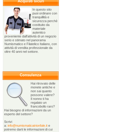
Acquisti sicuri
In questo sito
puoi ordinare con
tranquillità e
sicurezza perchè
costituito da
materiale
autentico
proveniente dall'attività di un negozio
serio e stimato nel panorama
Numismatico e Filatelico Italiano, con
attività di vendita professionale da
oltre 40 anni nel settore.
Consulenza
Hai ritrovato delle
monete antiche e
non sai quanto
possono valere?
Il nonno ti ha
regalato un
francobollo raro?
Hai bisogno di informazioni da un
esperto del settore?
Scrivi
a:
info@numismaticatrionfale.it
e
potremo darti le informazioni di cui