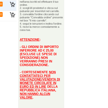
nell'area iscritti ed effettuare il tuo
00
ordine.
2. scegli il/i prodotto/i e clicca sul
pulsante per inserirlo/i nel carrello.
00
3. convalida l'ordine cliccando sul
pulsante "Convalida ordine" presente
nel box "Il mio carrello".
4. segui le istruzioni e inoltra l'ordine.
5. ricevi la merce comodamente a
casa tua.
ATTENZIONE
:
- GLI ORDINI DI IMPORTO
INFERIORE AD € 25,00
(ESCLUSE LE SPESE DI
SPEDIZIONE) NON
VERRANNO PRESI IN
CONSIDERAZIONE.
- CORTESEMENTE
NON
CONTATTATECI PER
VALUTAZIONE/VENDITA DI
MONETE CIRCOLATE IN
EURO ED IN LIRE
DELLA
REPUBBLICA ITALIANA,
NON HANNO ALCUN
VALORE
.