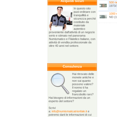
Acquisti sicuri
500 ri
1973/
In questo sito
puoi ordinare con
1000 r
tranquillità e
ND (1
sicurezza perchè
costituito da
materiale
autentico
proveniente dall'attività di un negozio
serio e stimato nel panorama
Numismatico e Filatelico Italiano, con
attività di vendita professionale da
oltre 40 anni nel settore.
Consulenza
Hai ritrovato delle
monete antiche e
non sai quanto
possono valere?
Il nonno ti ha
regalato un
francobollo raro?
Hai bisogno di informazioni da un
esperto del settore?
Scrivi
a:
info@numismaticatrionfale.it
e
potremo darti le informazioni di cui