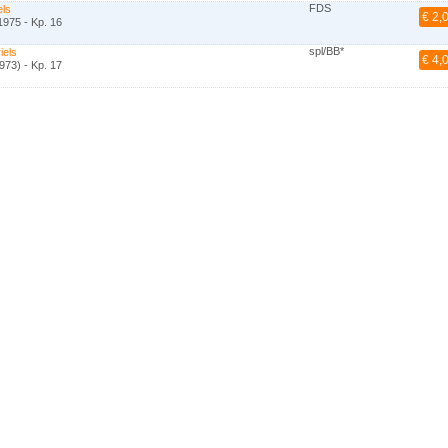
FDS
els
€ 2,
1975 - Kp. 16
spl/BB*
iels
€ 4,
973) - Kp. 17