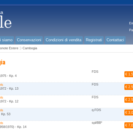
Em
Pa
i siamo
Conservazioni
Condizioni di vendita
Registrati
Contattaci
onote Estere
Cambogia
ia
FDS
€ 1,
1975 - Kp. 4
FDS
els
€ 2,
1972 - Kp. 13
FDS
els
€ 2,
1972 - Kp. 12
q.FDS
els
€ 3,
 Kp. 53
spl/BB*
els
€ 7,
958/1970) - Kp. 14