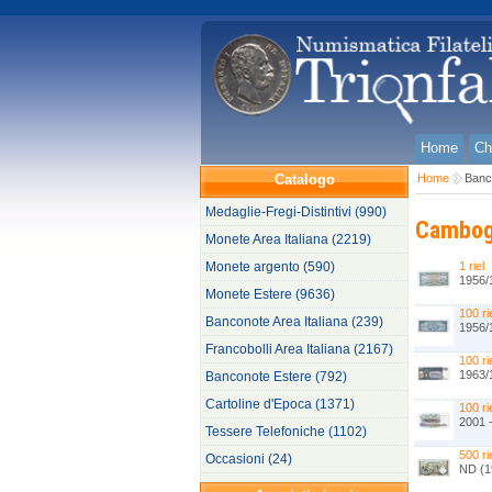
Home
Ch
Catalogo
Home
Banc
Medaglie-Fregi-Distintivi (990)
Cambog
Monete Area Italiana (2219)
Monete argento (590)
1 riel
1956/
Monete Estere (9636)
100 ri
Banconote Area Italiana (239)
1956/
Francobolli Area Italiana (2167)
100 ri
1963/
Banconote Estere (792)
Cartoline d'Epoca (1371)
100 ri
2001 -
Tessere Telefoniche (1102)
500 ri
Occasioni (24)
ND (1