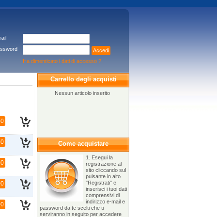
ail
ssword
Accedi
Ha dimenticato i dati di accesso ?
Carrello degli acquisti
Nessun articolo inserito
50
50
Come acquistare
1. Esegui la
50
registrazione al
sito cliccando sul
pulsante in alto
"Registrati" e
00
inserisci i tuoi dati
comprensivi di
indirizzo e-mail e
00
password da te scelti che ti
serviranno in seguito per accedere