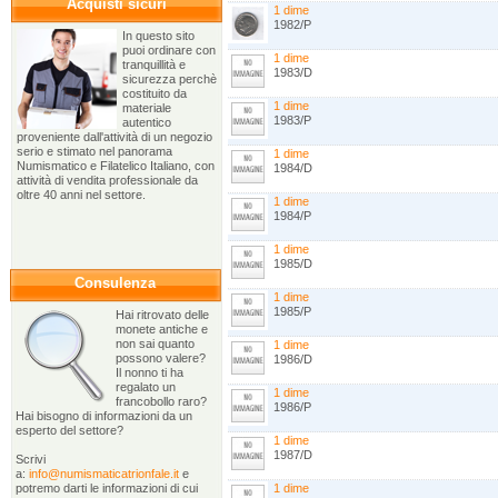
Acquisti sicuri
1 dime
1982/P
In questo sito
puoi ordinare con
1 dime
tranquillità e
1983/D
sicurezza perchè
costituito da
1 dime
materiale
1983/P
autentico
proveniente dall'attività di un negozio
serio e stimato nel panorama
1 dime
Numismatico e Filatelico Italiano, con
1984/D
attività di vendita professionale da
oltre 40 anni nel settore.
1 dime
1984/P
1 dime
1985/D
Consulenza
1 dime
1985/P
Hai ritrovato delle
monete antiche e
non sai quanto
1 dime
possono valere?
1986/D
Il nonno ti ha
regalato un
1 dime
francobollo raro?
1986/P
Hai bisogno di informazioni da un
esperto del settore?
1 dime
1987/D
Scrivi
a:
info@numismaticatrionfale.it
e
potremo darti le informazioni di cui
1 dime