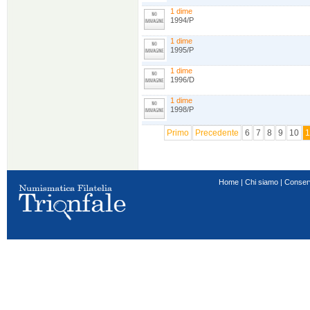
1 dime
1994/P
1 dime
1995/P
1 dime
1996/D
1 dime
1998/P
Primo
Precedente
6
7
8
9
10
1
Home
|
Chi siamo
|
Conser