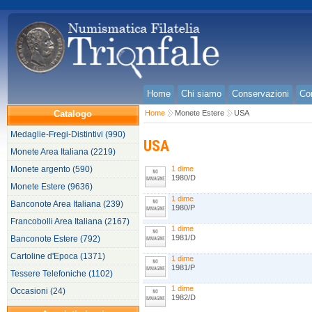
Home
Chi siamo
Conservazioni
Con
Catalogo
Home
Monete Estere
USA
Medaglie-Fregi-Distintivi (990)
USA
Monete Area Italiana (2219)
Monete argento (590)
1 dime
1980/D
Monete Estere (9636)
1 dime
Banconote Area Italiana (239)
1980/P
Francobolli Area Italiana (2167)
1 dime
1981/D
Banconote Estere (792)
Cartoline d'Epoca (1371)
1 dime
1981/P
Tessere Telefoniche (1102)
1 dime
Occasioni (24)
1982/D