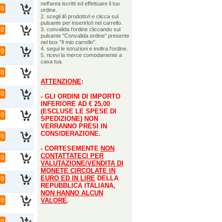
nell'area iscritti ed effettuare il tuo
50
ordine.
2. scegli il/i prodotto/i e clicca sul
pulsante per inserirlo/i nel carrello.
50
3. convalida l'ordine cliccando sul
pulsante "Convalida ordine" presente
nel box "Il mio carrello".
4. segui le istruzioni e inoltra l'ordine.
00
5. ricevi la merce comodamente a
casa tua.
50
ATTENZIONE
:
50
- GLI ORDINI DI IMPORTO
INFERIORE AD € 25,00
(ESCLUSE LE SPESE DI
50
SPEDIZIONE) NON
VERRANNO PRESI IN
CONSIDERAZIONE.
00
- CORTESEMENTE
NON
CONTATTATECI PER
00
VALUTAZIONE/VENDITA DI
MONETE CIRCOLATE IN
EURO ED IN LIRE
DELLA
00
REPUBBLICA ITALIANA,
NON HANNO ALCUN
00
VALORE
.
00