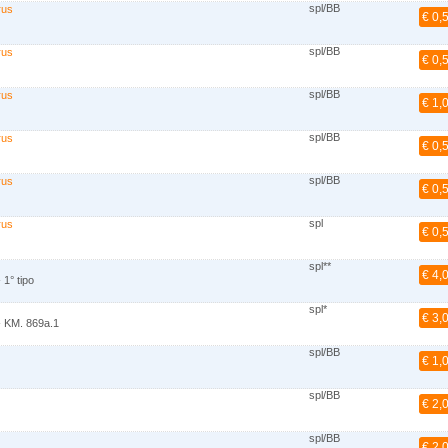
spl/BB
rus
€ 0,
spl/BB
rus
€ 0,
spl/BB
rus
€ 1,
spl/BB
rus
€ 0,
spl/BB
rus
€ 0,
spl
rus
€ 0,
spl**
€ 4,
 1° tipo
spl*
€ 3,
- KM. 869a.1
spl/BB
€ 1,
spl/BB
€ 2,
spl/BB
€ 2,