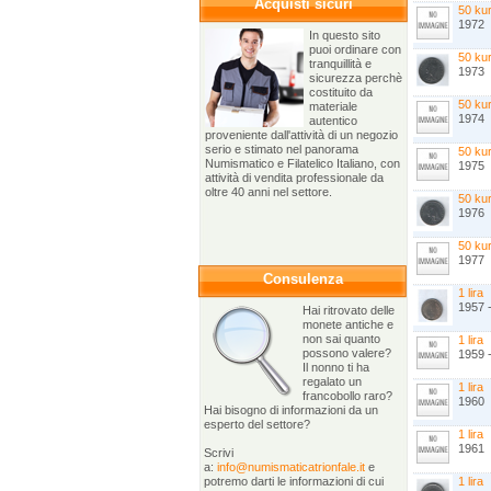
Acquisti sicuri
50 ku
1972
In questo sito
puoi ordinare con
50 ku
tranquillità e
1973
sicurezza perchè
costituito da
50 ku
materiale
1974
autentico
proveniente dall'attività di un negozio
serio e stimato nel panorama
50 ku
Numismatico e Filatelico Italiano, con
1975
attività di vendita professionale da
oltre 40 anni nel settore.
50 ku
1976
50 ku
1977
Consulenza
1 lira
1957 -
Hai ritrovato delle
monete antiche e
non sai quanto
1 lira
possono valere?
1959 
Il nonno ti ha
regalato un
1 lira
francobollo raro?
1960
Hai bisogno di informazioni da un
esperto del settore?
1 lira
1961
Scrivi
a:
info@numismaticatrionfale.it
e
potremo darti le informazioni di cui
1 lira