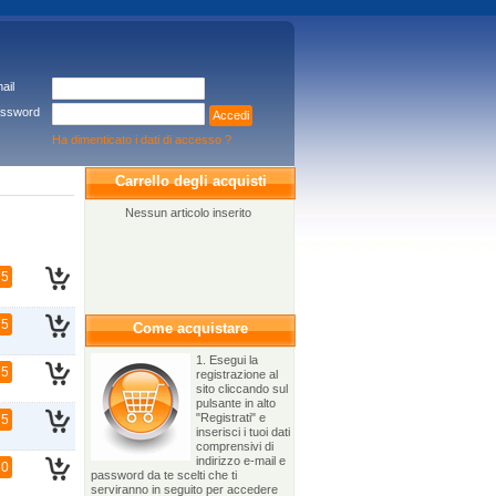
ail
ssword
Accedi
Ha dimenticato i dati di accesso ?
Carrello degli acquisti
Nessun articolo inserito
75
75
Come acquistare
1. Esegui la
75
registrazione al
sito cliccando sul
pulsante in alto
"Registrati" e
75
inserisci i tuoi dati
comprensivi di
indirizzo e-mail e
50
password da te scelti che ti
serviranno in seguito per accedere