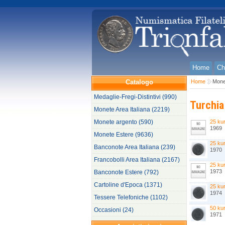
Home
Ch
Catalogo
Home
Mone
Medaglie-Fregi-Distintivi (990)
Turchia
Monete Area Italiana (2219)
Monete argento (590)
25 ku
1969
Monete Estere (9636)
25 ku
Banconote Area Italiana (239)
1970
Francobolli Area Italiana (2167)
25 ku
1973
Banconote Estere (792)
Cartoline d'Epoca (1371)
25 ku
1974
Tessere Telefoniche (1102)
50 ku
Occasioni (24)
1971