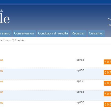
Em
Pa
i siamo
Conservazioni
Condizioni di vendita
Registrati
Contattaci
te Estere
Turchia
spl/BB
rus
€ 0,
spl/BB
rus
€ 0,
spl/BB
rus
€ 0,
spl/BB
rus
€ 0,
spl/BB
rus
€ 0,