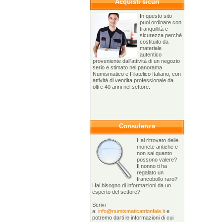
Acquisti sicuri
In questo sito
puoi ordinare con
tranquillità e
sicurezza perchè
costituito da
materiale
autentico
proveniente dall'attività di un negozio
serio e stimato nel panorama
Numismatico e Filatelico Italiano, con
attività di vendita professionale da
oltre 40 anni nel settore.
Consulenza
Hai ritrovato delle
monete antiche e
non sai quanto
possono valere?
Il nonno ti ha
regalato un
francobollo raro?
Hai bisogno di informazioni da un
esperto del settore?
Scrivi
a:
info@numismaticatrionfale.it
e
potremo darti le informazioni di cui