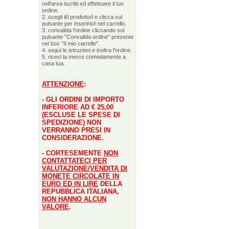
nell'area iscritti ed effettuare il tuo
ordine.
2. scegli il/i prodotto/i e clicca sul
pulsante per inserirlo/i nel carrello.
3. convalida l'ordine cliccando sul
pulsante "Convalida ordine" presente
nel box "Il mio carrello".
4. segui le istruzioni e inoltra l'ordine.
5. ricevi la merce comodamente a
casa tua.
ATTENZIONE
:
- GLI ORDINI DI IMPORTO
INFERIORE AD € 25,00
(ESCLUSE LE SPESE DI
SPEDIZIONE) NON
VERRANNO PRESI IN
CONSIDERAZIONE.
- CORTESEMENTE
NON
CONTATTATECI PER
VALUTAZIONE/VENDITA DI
MONETE CIRCOLATE IN
EURO ED IN LIRE
DELLA
REPUBBLICA ITALIANA,
NON HANNO ALCUN
VALORE
.