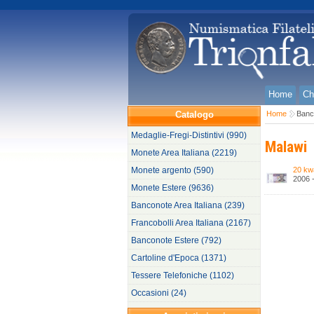
Home
Ch
Catalogo
Home
Banc
Medaglie-Fregi-Distintivi (990)
Malawi
Monete Area Italiana (2219)
Monete argento (590)
20 kw
2006 -
Monete Estere (9636)
Banconote Area Italiana (239)
Francobolli Area Italiana (2167)
Banconote Estere (792)
Cartoline d'Epoca (1371)
Tessere Telefoniche (1102)
Occasioni (24)