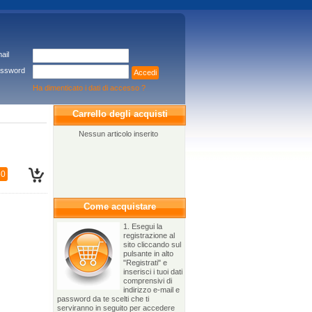
ail
ssword
Accedi
Ha dimenticato i dati di accesso ?
Carrello degli acquisti
Nessun articolo inserito
50
Come acquistare
1. Esegui la
registrazione al
sito cliccando sul
pulsante in alto
"Registrati" e
inserisci i tuoi dati
comprensivi di
indirizzo e-mail e
password da te scelti che ti
serviranno in seguito per accedere