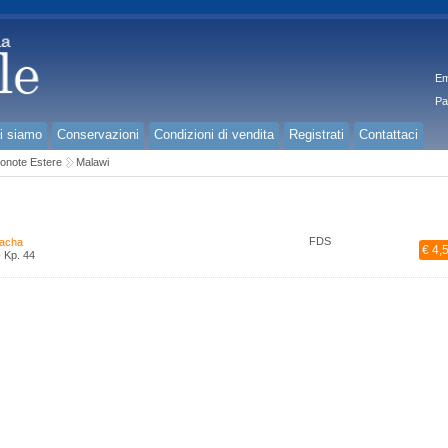
Em
Pa
i siamo
Conservazioni
Condizioni di vendita
Registrati
Contattaci
onote Estere
Malawi
FDS
acha
€ 4,
 Kp. 44